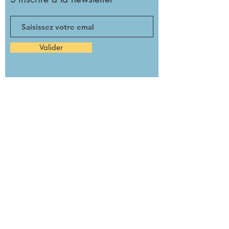
Valider
Girolata, l'école de l'autonomie à la voile
Cité des Associations
93 Canebière, 13OO1, Marseille
contact@girolata.fr
© 2021 / Girolata, association loi 1901
à but non lucratif
Conditions générales de vente