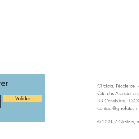
ter
Girolata, l'école de l
Cité des Association
Valider
93 Canebière, 13OO
contact@girolata.fr
© 2021 / Girolata, as