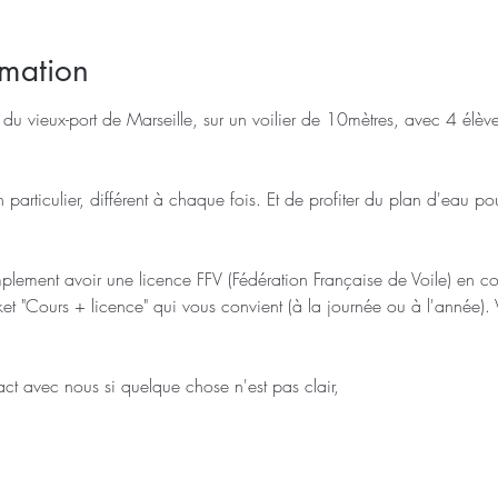
rmation
 du vieux-port de Marseille, sur un voilier de 10mètres, avec 4 élè
n particulier, différent à chaque fois. Et de profiter du plan d'eau p
simplement avoir une licence FFV (Fédération Française de Voile) en co
cket "Cours + licence" qui vous convient (à la journée ou à l'année). 
ct avec nous si quelque chose n'est pas clair,