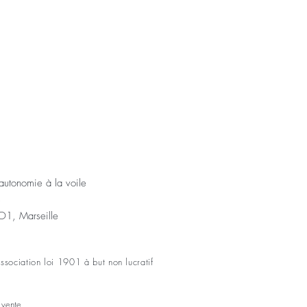
'autonomie à la voile
s
1, Marseille
sociation loi 1901 à but non lucratif
e vente