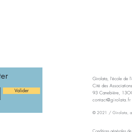
ter
Girolata, l'école de l
Cité des Association
Valider
93 Canebière, 13OO
contact@girolata.fr
© 2021 / Girolata, as
Conditions générales d