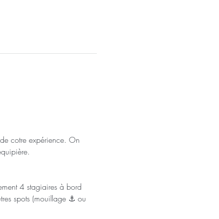
 de cotre expérience. On 
quipière. 
ement 4 stagiaires à bord 
tres spots (mouillage ⚓ ou 