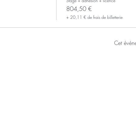
Stage + adhésion + licence
804,50 €
+ 20,11 € de frais de billetterie
Cet évén