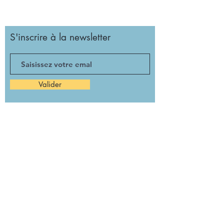
S'inscrire à la newsletter
Valider
Girolata, l'école de l'autonomie à la voile
Cité des Associations
93 Canebière, 13OO1, Marseille
contact@girolata.fr
© 2021 / Girolata, association loi 1901
à but non lucratif
Conditions générales de vente