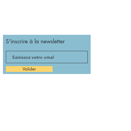
S'inscrire à la newsletter
Valider
Girolata, l'école de l'autonomie à la voile
Cité des Associations
93 Canebière, 13OO1, Marseille
contact@girolata.fr