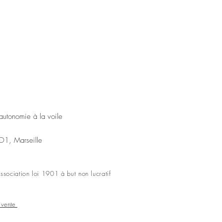
'autonomie à la voile
s
1, Marseille
sociation loi 1901 à but non lucratif
e vente