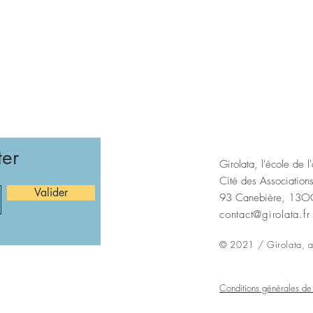
ter
Girolata, l'école de l
Cité des Association
Valider
93 Canebière, 13OO
contact@girolata.fr
© 2021 / Girolata, as
Conditions générales d