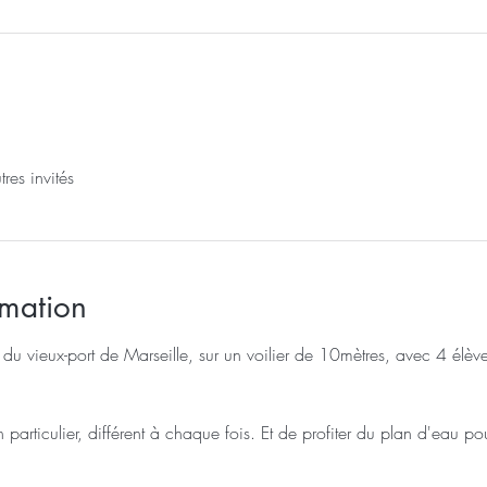
res invités
rmation
 du vieux-port de Marseille, sur un voilier de 10mètres, avec 4 élè
n particulier, différent à chaque fois. Et de profiter du plan d'eau p