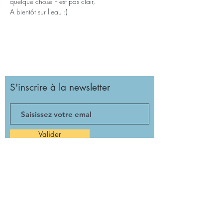
quelque chose n'est pas clair,
A bientôt sur l'eau :)
S'inscrire à la newsletter
Valider
Girolata, l'école de l'autonomie à la voile
Cité des Associations
93 Canebière, 13OO1, Marseille