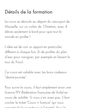
Détails de la formation
Le cours se déroule au départ du vieux-port de 
Marseille, sur un voilier de 10mètres, avec 4 
élèves seulement à bord pour que tout le 
monde en profite !
L'idée est de voir un apport en particulier, 
différent à chaque fois. Et de profiter du plan 
d'eau pour naviguer, par exemple en faisant le 
tour du Frioul.
Ce cours est valable avec les bons cadeaux 
"demie-journée". 
Pour suivre le cours, il faut simplement avoir une 
licence FFV (Fédération Française de Voile) en 
cours de validité. Si vous n'en avez pas, il faut 
cocher le ticket "Cours + licence" qui vous 
convient (à la journée ou à l'année). Vous la 